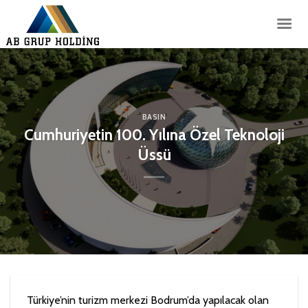
İçeriğe
atla
BASIN
Cumhuriyetin 100. Yılına Özel Teknoloji
Üssü
Türkiye’nin turizm merkezi Bodrum’da yapılacak olan